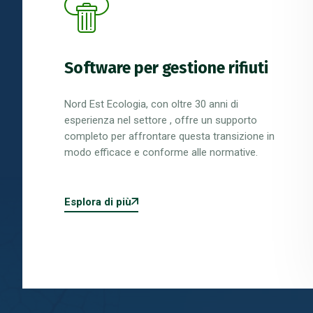
Smaltimento pile,
accumulatori e batterie
Nordest Ecologia, grazie all'entrata nel
Consorzio COBAT, fornisce un servizio di
smaltimento di pile, accumulatori e batterie.
Esplora di più