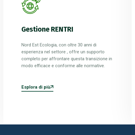
Recupero e smaltimento
rifiuti
Da più di 30 anni Nordest Ecologia è
specializzata nello smaltimento di rifiuti
speciali prodotti da aziende e da attività di
produzione in genere.
Esplora di più